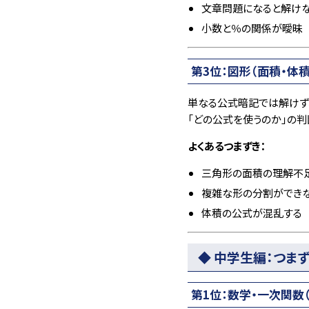
文章問題になると解け
小数と％の関係が曖昧
第3位：図形（面積・体積
単なる公式暗記では解けず
「どの公式を使うのか」の判
よくあるつまずき：
三角形の面積の理解不
複雑な形の分割ができ
体積の公式が混乱する
◆ 中学生編：つま
第1位：数学・一次関数（