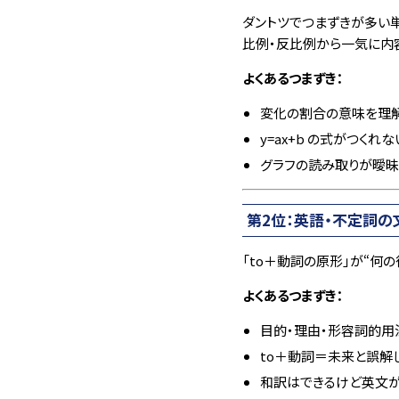
ダントツでつまずきが多い単
比例・反比例から一気に内
よくあるつまずき：
変化の割合の意味を理
y=ax+b の式がつくれな
グラフの読み取りが曖昧
第2位：英語・不定詞の
「to＋動詞の原形」が“何
よくあるつまずき：
目的・理由・形容詞的用
to＋動詞＝未来と誤解
和訳はできるけど英文