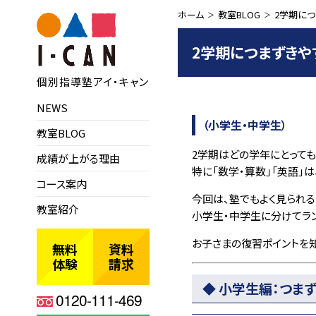
ホーム
教室BLOG
2学期に
2学期につまずきや
個別指導塾アイ・キャン
NEWS
（小学生・中学生）
教室BLOG
2学期はどの学年にとっても
成績が上がる理由
特に「数学・算数」「英語」
コース案内
今回は、塾でもよく見られ
教室紹介
小学生・中学生に分けてラ
お子さまの復習ポイントを知
無料
資料
体験
請求
◆ 小学生編：つま
0120-111-469