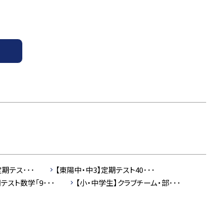
期テス･･･
【東陽中・中3】定期テスト40･･･
テスト数学「9･･･
【小・中学生】クラブチーム・部･･･